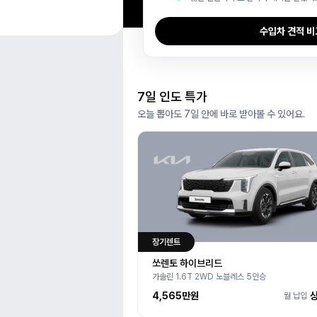
수입차 견적 
7일 인도 특가
오늘 뽑아도 7일 안에 바로 받아볼 수 있어요.
장기렌트
쏘렌토 하이브리드
가솔린 1.6T 2WD 노블레스 5인승
4,565만
원
월 납입