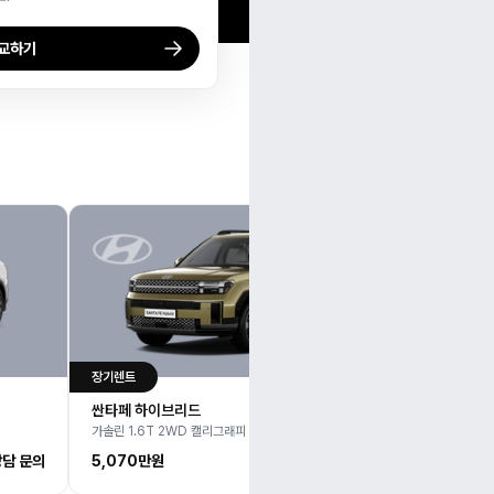
비교하기
장기렌트
장기렌트
스포티지
싼타페 하이브리드
2WD 노
가솔린 1.6T 2WD 캘리그래피 5인승
4,194
상담 문의
5,070만
원
상담 문의
월 납입