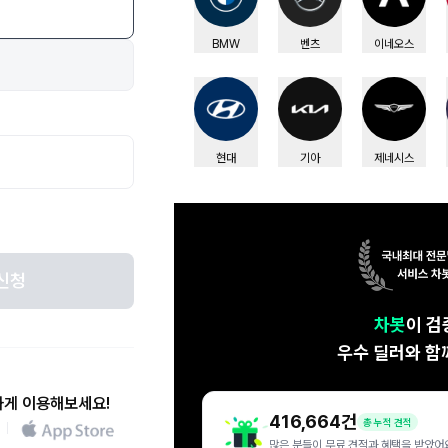
BMW
벤츠
이네오스
현대
기아
제네시스
신청
차봇
이 검
우수 딜러와 함
하게 이용해보세요!
416,664
건
총 누적 견적
많은 분들이 무료 견적과 혜택을 받았어