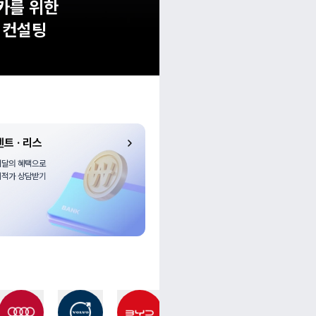
퍼카를 위한
그레나
 컨설팅
EXCLU
렌트 · 리스
이달의 혜택으로

최적가 상담받기