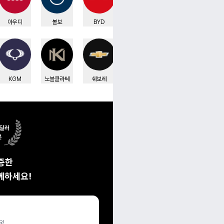
아우디
볼보
BYD
렉서스
미니
폭
KGM
노블클라쎄
쉐보레
르노코리아
링컨
증한

께하세요!
요!