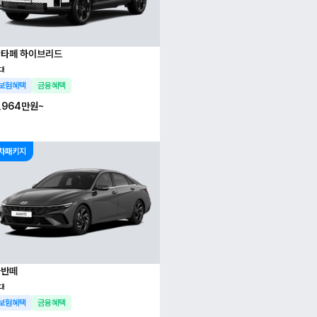
타페 하이브리드
대
보험혜택
금융혜택
,964만
원~
차패키지
아반떼
대
보험혜택
금융혜택