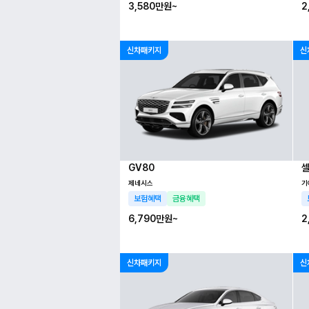
3,580만
원~
2
신차패키지
신
GV80
제네시스
기
보험혜택
금융혜택
6,790만
원~
2
신차패키지
신