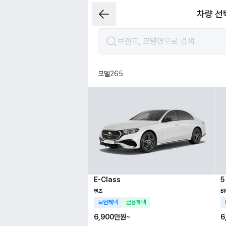
차량 선
모델
265
E-Class
5
벤츠
B
보험혜택
금융혜택
6,900만
원~
6