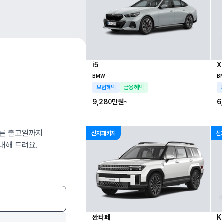
i5
X
BMW
B
보험혜택
금융혜택
9,280만
원~
6
빠른 출고일까지
신차패키지
신
내해 드려요.
싼타페
K