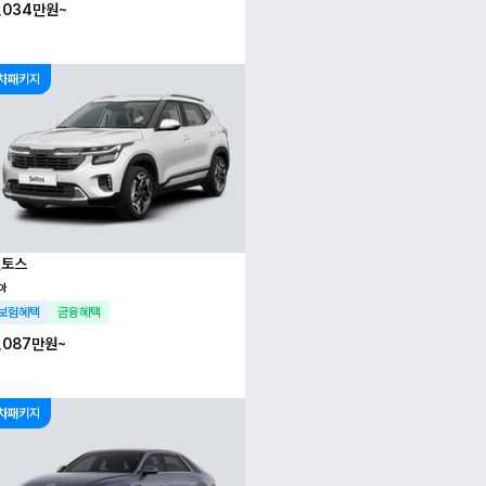
,034만
원~
차패키지
셀토스
아
보험혜택
금융혜택
,087만
원~
차패키지