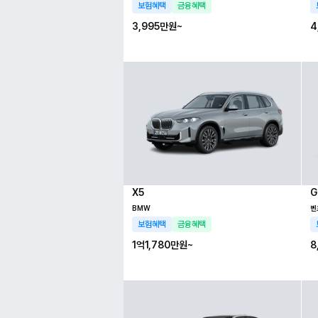
보험혜택
금융혜택
3,995만
원~
4
X5
G
BMW
벤
보험혜택
금융혜택
1억1,780만
원~
8