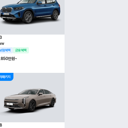
3
MW
보험혜택
금융혜택
,850만
원~
차패키지
8