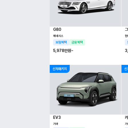
G80
제네시스
현
보험혜택
금융혜택
5,978만
원~
3
신차패키지
신
EV3
카
기아
기