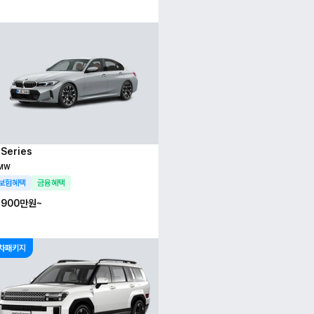
 Series
MW
보험혜택
금융혜택
,900만
원~
차패키지