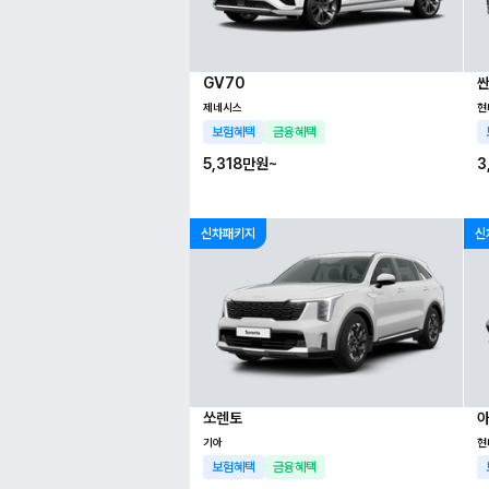
GV70
싼
제네시스
현
보험혜택
금융혜택
5,318만
원~
3
신차패키지
신
쏘렌토
기아
현
보험혜택
금융혜택