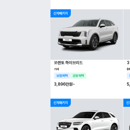
신차패키지
쏘렌토 하이브리드
3
기아
B
보험혜택
금융혜택
3,896만
원~
5
신차패키지
신