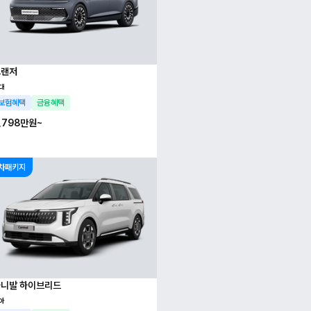
그랜저
대
보험혜택
금융혜택
,798만
원~
차패키지
니발 하이브리드
아