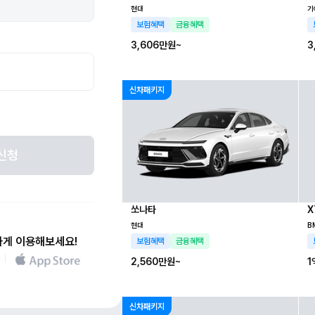
현대
기
보험혜택
금융혜택
3,606만
원~
3
신차패키지
신청
쏘나타
X
현대
B
하게 이용해보세요!
보험혜택
금융혜택
2,560만
원~
1
신차패키지