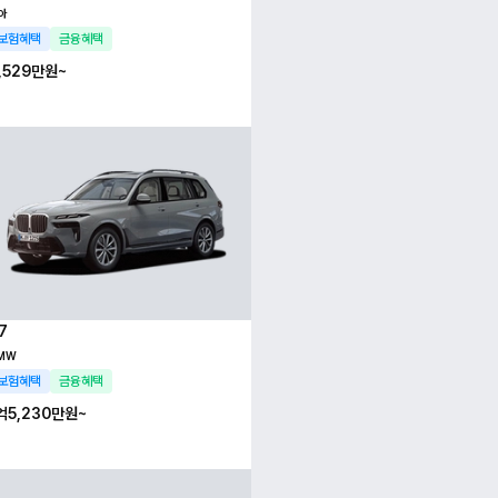
아
보험혜택
금융혜택
,529만
원~
7
MW
보험혜택
금융혜택
억5,230만
원~