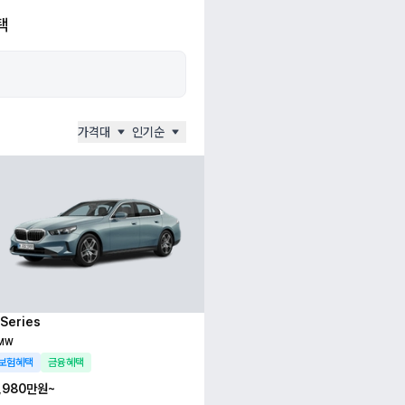
택
가격대
인기순
 Series
MW
보험혜택
금융혜택
,980만
원~