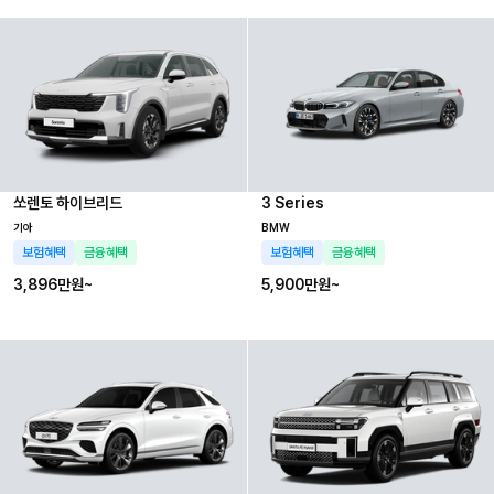
쏘렌토 하이브리드
3 Series
기아
BMW
보험혜택
금융혜택
보험혜택
금융혜택
3,896만
원~
5,900만
원~