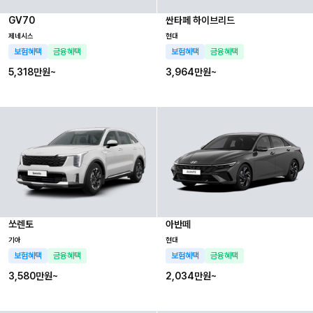
GV70
싼타페 하이브리드
제네시스
현대
보험혜택
금융혜택
보험혜택
금융혜택
5,318만
원~
3,964만
원~
쏘렌토
아반떼
기아
현대
보험혜택
금융혜택
보험혜택
금융혜택
3,580만
원~
2,034만
원~