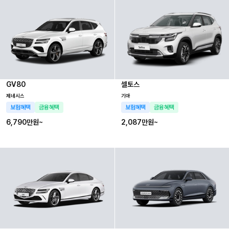
GV80
셀토스
제네시스
기아
보험혜택
금융혜택
보험혜택
금융혜택
6,790만
원~
2,087만
원~