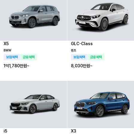
X5
GLC-Class
BMW
벤츠
보험혜택
금융혜택
보험혜택
금융혜택
1억1,780만
원~
8,030만
원~
i5
X3