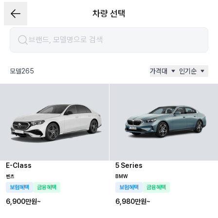
차량 선택
모델
265
가격대
인기순
E-Class
5 Series
벤츠
BMW
보험혜택
금융혜택
보험혜택
금융혜택
6,900만
원~
6,980만
원~