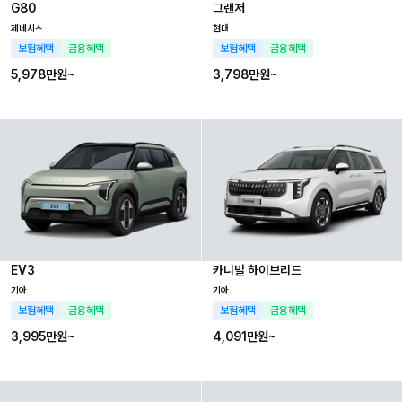
G80
그랜저
제네시스
현대
보험혜택
금융혜택
보험혜택
금융혜택
5,978만
원~
3,798만
원~
EV3
카니발 하이브리드
기아
기아
보험혜택
금융혜택
보험혜택
금융혜택
3,995만
원~
4,091만
원~